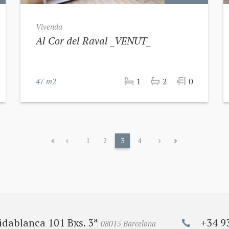
Vivenda
Al Cor del Raval _VENUT_
47 m2
1
2
0
1
2
3
4
idablanca 101 Bxs. 3ª
+34 9
08015 Barcelona