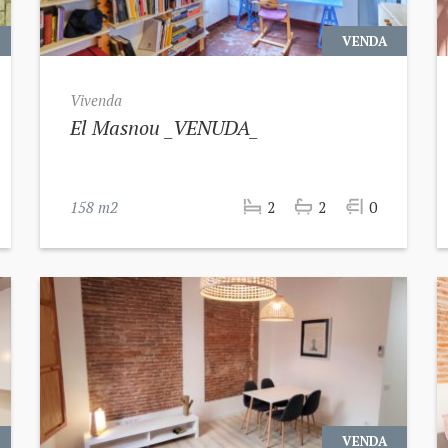
VENDA
Vivenda
El Masnou _VENUDA_
158 m2
2
2
0
VENDA