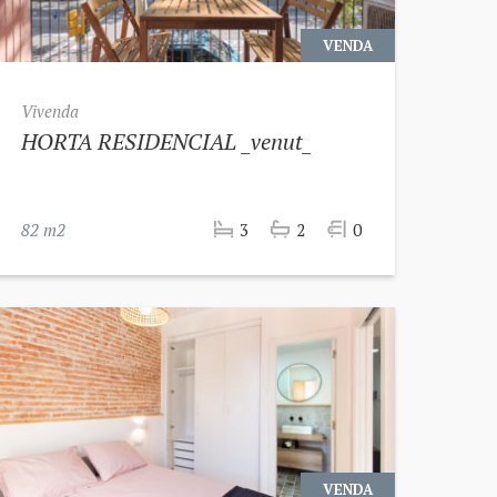
VENDA
Vivenda
HORTA RESIDENCIAL _venut_
82 m2
3
2
0
VENDA