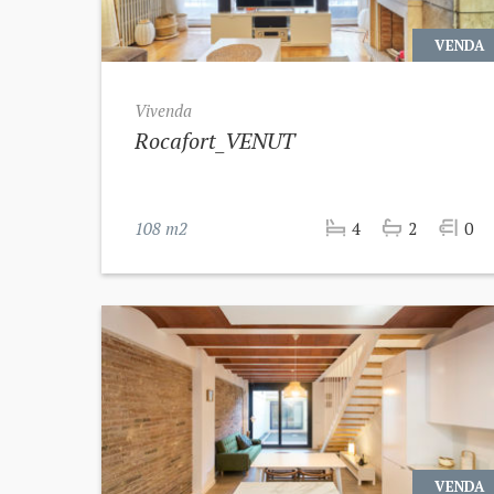
VENDA
Vivenda
Rocafort_VENUT
108 m2
4
2
0
VENDA