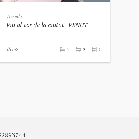
Vivenda
Viu al cor de la ciutat _VENUT_
56 m2
2
2
0
32893744