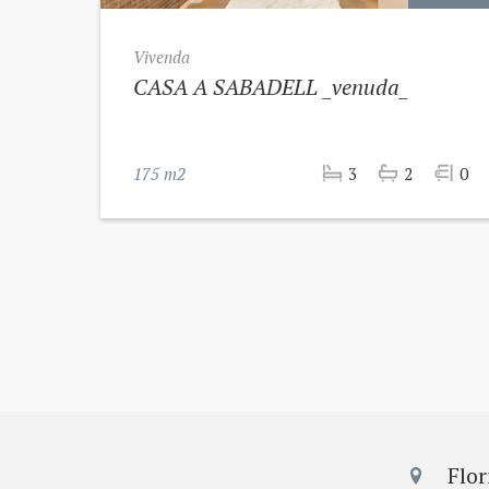
Vivenda
CASA A SABADELL _venuda_
175 m2
3
2
0
Flor